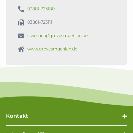

03881-723180

03881-723111

c.werner@grevesmuehlen.de

www.grevesmuehlen.de
Kontakt