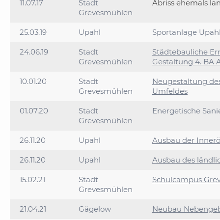
11.07.17
Stadt
Abriss ehemals lan
Grevesmühlen
25.03.19
Upahl
Sportanlage Upahl
24.06.19
Stadt
Städtebauliche Er
Grevesmühlen
Gestaltung 4. BA 
10.01.20
Stadt
Neugestaltung de
Grevesmühlen
Umfeldes
01.07.20
Stadt
Energetische San
Grevesmühlen
26.11.20
Upahl
Ausbau der Innerör
26.11.20
Upahl
Ausbau des ländli
15.02.21
Stadt
Schulcampus Grev
Grevesmühlen
21.04.21
Gägelow
Neubau Nebengeb