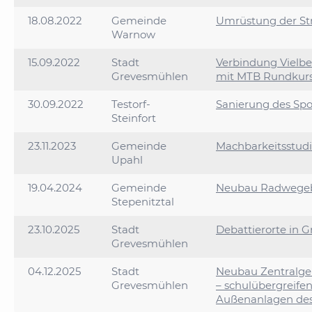
18.08.2022
Gemeinde
Umrüstung der Str
Warnow
15.09.2022
Stadt
Verbindung Vielbe
Grevesmühlen
mit MTB Rundkur
30.09.2022
Testorf-
Sanierung des Sp
Steinfort
23.11.2023
Gemeinde
Machbarkeitsstud
Upahl
19.04.2024
Gemeinde
Neubau Radwegeb
Stepenitztal
23.10.2025
Stadt
Debattierorte in 
Grevesmühlen
04.12.2025
Stadt
Neubau Zentralge
Grevesmühlen
– schulübergreif
Außenanlagen des