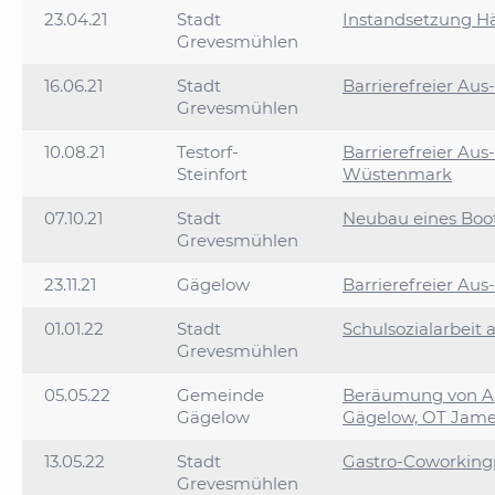
23.04.21
Stadt
Instandsetzung 
Grevesmühlen
16.06.21
Stadt
Barrierefreier Au
Grevesmühlen
10.08.21
Testorf-
Barrierefreier Aus
Steinfort
Wüstenmark
07.10.21
Stadt
Neubau eines Boot
Grevesmühlen
23.11.21
Gägelow
Barrierefreier Au
01.01.22
Stadt
Schulsozialarbeit
Grevesmühlen
05.05.22
Gemeinde
Beräumung von Abf
Gägelow
Gägelow, OT Jame
13.05.22
Stadt
Gastro-Coworking
Grevesmühlen