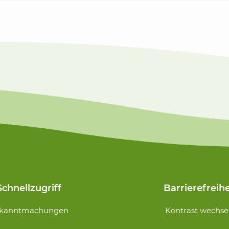
Schnellzugriff
Barrierefreihe
Navigation
kanntmachungen
Kontrast wechse
n
überspringen