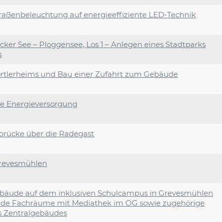
aßenbeleuchtung auf energieeffiziente LED-Technik
cker See – Ploggensee, Los 1 – Anlegen eines Stadtparks
s
ortlerheims und Bau einer Zufahrt zum Gebäude
ie Energieversorgung
rücke über die Radegast
Grevesmühlen
bäude auf dem inklusiven Schulcampus in Grevesmühlen
ende Fachräume mit Mediathek im OG sowie zugehörige
 Zentralgebäudes