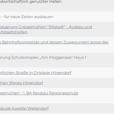
dwirtschaftlich genutzter Hallen
 - für neue Zeiten ausbauen
neuerung Grevesmühlen "Altstadt" - Ausbau und
Altstadtstraßen
s Bahnhofsvorplatzes und dessen Zuwegungen sowie des
ierung Schulkomplex „Am Ploggensee“ Haus 1
tlichen Straße in Ortslage Hilgendorf
chen Weges Hilgendorf
esmühlen - 1. BA Neubau Regionalschule
äude Kapelle Weitendorf