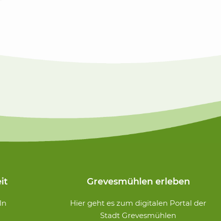
it
Grevesmühlen erleben
ln
Hier geht es zum digitalen Portal der
Stadt Grevesmühlen