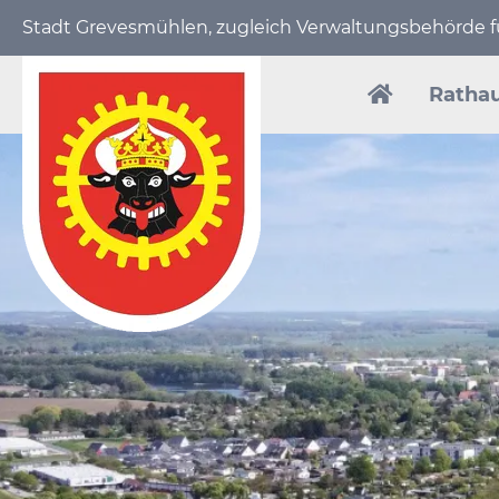
Stadt Grevesmühlen, zugleich Verwaltungs­behörde
Navigation
überspring
Ratha