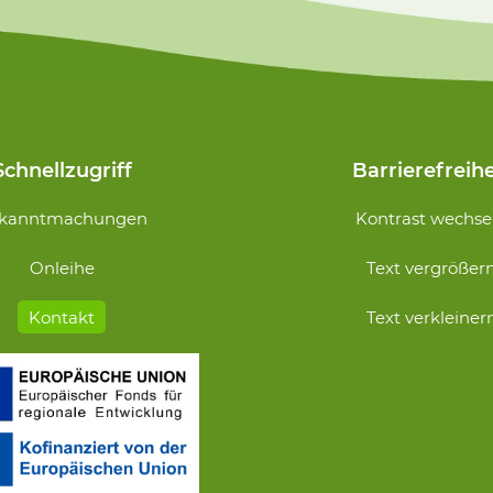
Schnellzugriff
Barrierefreihe
Navigation
kanntmachungen
Kontrast wechse
n
überspringen
Onleihe
Text vergrößer
Kontakt
Text verkleiner