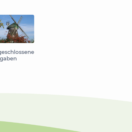
eschlossene
rgaben