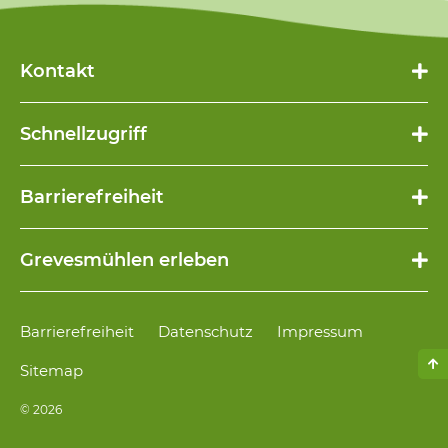
Kontakt
Schnellzugriff
Navigation
Barrierefreiheit
überspringen
Navigation
Grevesmühlen erleben
überspringen
Navigation
Barrierefreiheit
Datenschutz
Impressum
überspringen
Sitemap
© 2026