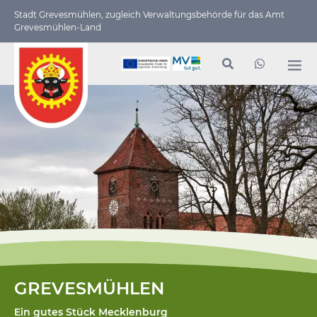
Stadt Grevesmühlen, zugleich Verwaltungs­behörde für das Amt
Grevesmühlen-Land
GREVESMÜHLEN
Ein gutes Stück Mecklenburg