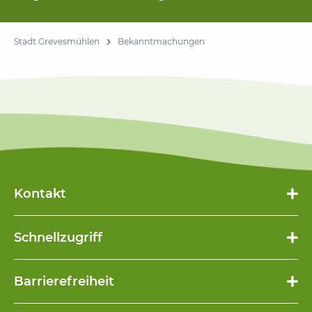
Stadt Grevesmühlen
Bekanntmachungen
Kontakt
Schnellzugriff
Navigation
Barrierefreiheit
überspringen
Navigation