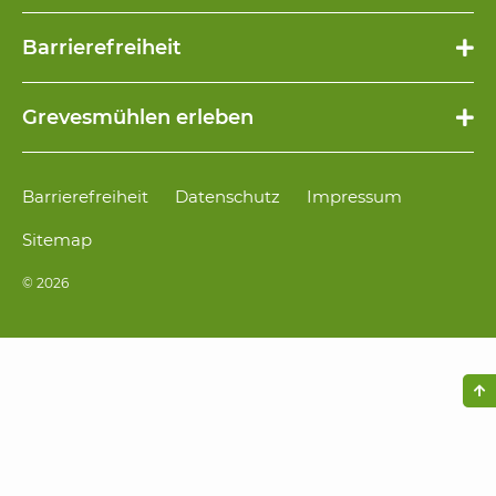
Navigation
Barrierefreiheit
überspringen
Navigation
Grevesmühlen erleben
überspringen
Navigation
Barrierefreiheit
Datenschutz
Impressum
überspringen
Sitemap
© 2026