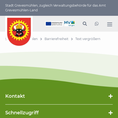
Stadt Grevesmühlen, zugleich Verwaltungs­behörde für das Amt
Grevesmühlen-Land
Stadt Grevesmühlen
Barrierefreiheit
Text vergrößern
Kontakt
Schnellzugriff