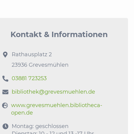
Kontakt & Informationen
Rathausplatz 2

23936 Grevesmühlen
03881 723253

bibliothek@grevesmuehlen.de

www.grevesmuehlen.bibliotheca-

open.de
Montag: geschlossen

Dienstag: 10 - 12 und 13 -17 Uhr