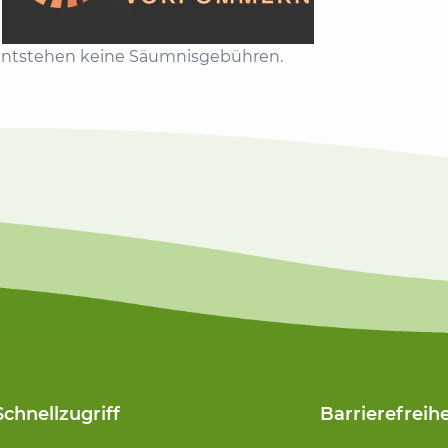
 entstehen keine Säumnisgebühren.
Schnellzugriff
Barrierefreihe