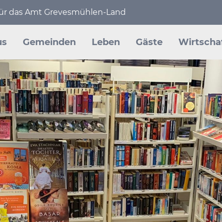
 für das Amt Grevesmühlen-Land
en
us
Gemeinden
Leben
Gäste
Wirtscha