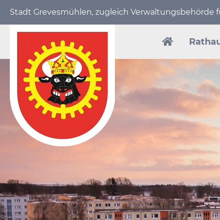
Stadt Grevesmühlen, zugleich Verwaltungs­behörde
Navigation
überspring
Ratha