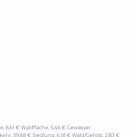
e, 8,61 € Waldfläche, 5,46 € Gewässer
kehr, 39,68 € Siedlung, 6,18 € Wald/Gehölz, 2,83 €