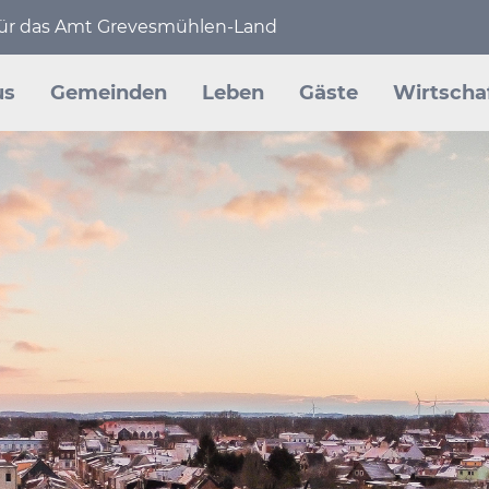
 für das Amt Grevesmühlen-Land
en
us
Gemeinden
Leben
Gäste
Wirtscha