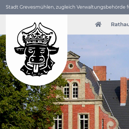
Stadt Grevesmühlen, zugleich Verwaltungs­behörde
Navigation
überspring
Ratha