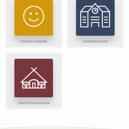
FREIZEIT & VEREINE
STADTBIBLIOTHEK
STÄDTISCHES MUSEUM