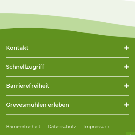
Kontakt
Schnellzugriff
Navigation
Barrierefreiheit
überspringen
Navigation
Grevesmühlen erleben
überspringen
Navigation
Barrierefreiheit
Datenschutz
Impressum
überspringen