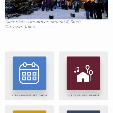
Kirchplatz zum Adventsmarkt © Stadt
Grevesmühlen
VERANSTALTUNGS­KALENDER
VERANSTALTUNGS-RÄUME