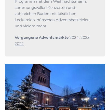
Programm mit dem Weihnachtsmann,
stimmungsvollen Konzerten und
zahlreichen Buden mit köstlichen
Leckereien, hübschen Adventsbasteleien
und vielem mehr.
Vergangene Adventsmärkte
2024
,
2023
,
2022