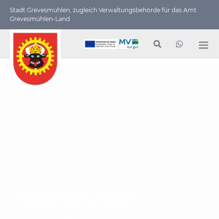
Stadt Grevesmühlen, zugleich Verwaltungs­behörde für das Amt
Grevesmühlen-Land
VERANSTALTUNGEN
Erlebnisse das ganze Jahr