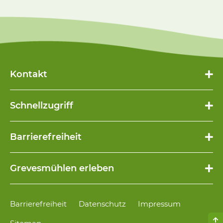
Kontakt
Schnellzugriff
Navigation
Barrierefreiheit
überspringen
Navigation
Grevesmühlen erleben
überspringen
Navigation
Barrierefreiheit
Datenschutz
Impressum
überspringen