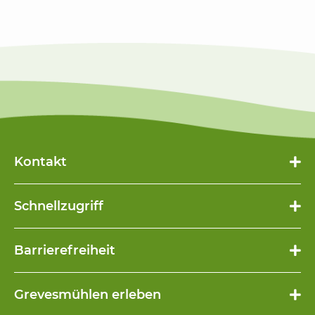
Kontakt
Schnellzugriff
Navigation
Barrierefreiheit
überspringen
Navigation
Grevesmühlen erleben
überspringen