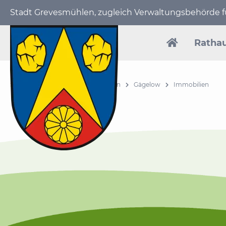
Stadt Grevesmühlen, zugleich Verwaltungs­behörde
Navigation
überspring
Ratha
Stadt Grevesmühlen
Gemeinden
Gägelow
Immobilien