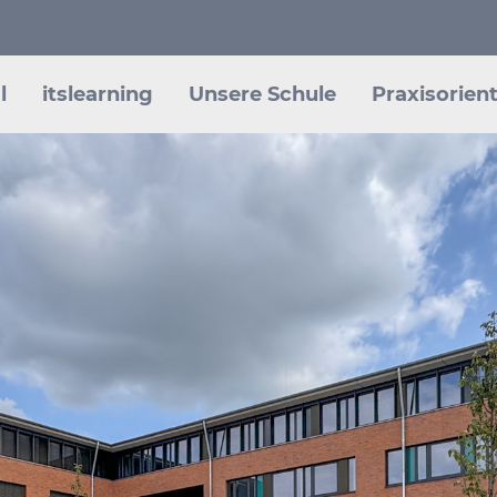
l
itslearning
Unsere Schule
Praxisorient