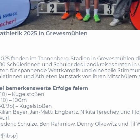
tathletik 2025 in Grevesmühlen
025 fanden im Tannenberg-Stadion in Grevesmühlen die
400 Schülerinnen und Schüler des Landkreises traten in
ten für spannende Wettkämpfe und eine tolle Stimmun
hletinnen und Athleten lautstark von ihren Mitschülern 
ei bemerkenswerte Erfolge feiern
. 10) – Kugelstoßen
. 10) – 100m
Kl. 9b) – Kugelstoßen
 Kilian Beyer, Jan-Matti Engbertz, Nikita Terechev und Fl
lwurf
 Frederic Schulze, Ben Rahmlow, Denny Olkewitz und Til W
n![nbsp]