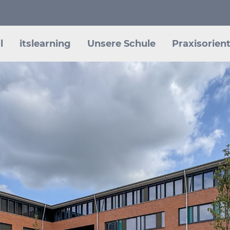
l
itslearning
Unsere Schule
Praxisorient