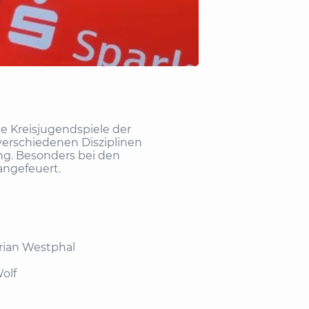
 Kreisjugendspiele der
 verschiedenen Disziplinen
g. Besonders bei den
angefeuert.
orian Westphal
olf