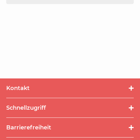
Kontakt
Schnellzugriff
Navigation
Barrierefreiheit
überspringen