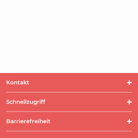
Kontakt
Schnellzugriff
Navigation
Barrierefreiheit
überspringen
Navigation