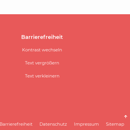
Barrierefreiheit
gation
Kontrast wechseln
springen
Text vergrößern
Text verkleinern
Navigation
Barrierefreiheit
Datenschutz
Impressum
Sitemap
überspringen