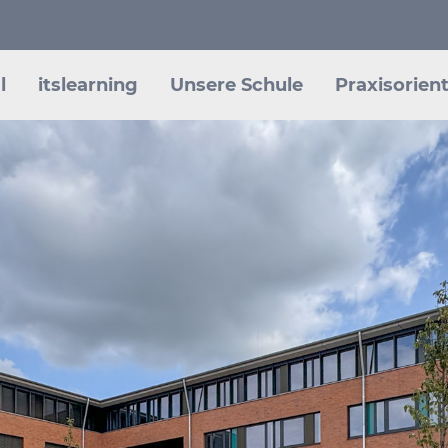
l
itslearning
Unsere Schule
Praxisorient