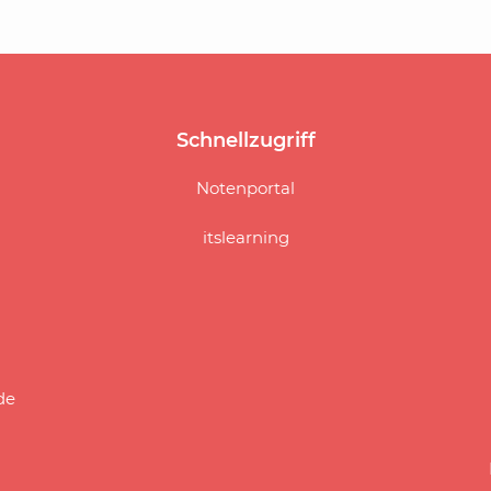
Schnellzugriff
Navigation
Navi
Notenportal
überspringen
über
itslearning
de